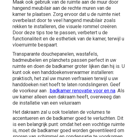
Maak ook gebruik van de ruimte aan de muur door
hangend meubilair aan de rechte muren van de
kamer te plaatsen. Zorg ervoor dat u de ruimte niet
overbelast door te veel hangend meubilair zoals
rekken te installeren, die visuele rommel creëren.
Door deze tips toe te passen, verbetert u de
functionaliteit en de esthetiek van de kamer, terwijl u
vloerruimte bespaart.
Transparante douchepanelen, wastafels,
badmeubelen en planchets passen perfect in uw
ruimte en doen de badkamer groter lijken dan hij is. U
kunt ook een handdoekenverwarmer installeren:
praktisch, het zal uw muren verfraaien terwijl u uw
handdoeken niet hoeft te laten rondslingeren. Geef
de voorkeur aan .
badkamer renovatie voor en na
. Als
uw kamer alleen een dakraam heeft, overweeg dan
de installatie van een veluxraam
Het dakraam zal u ook toelaten de volumes te
accentueren en de badkamer goed te verluchten. Dit
is een belangrijk punt: omdat het een vochtige ruimte
is, moet de badkamer goed worden geventileerd om
sporen van schimmel en condensatie te voorkomen.