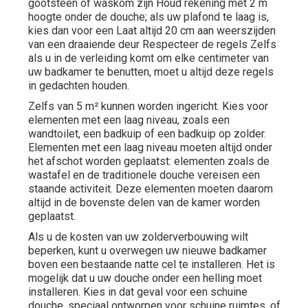
gootsteen of waskom zijn Houd rekening met 2 m
hoogte onder de douche; als uw plafond te laag is,
kies dan voor een Laat altijd 20 cm aan weerszijden
van een draaiende deur Respecteer de regels Zelfs
als u in de verleiding komt om elke centimeter van
uw badkamer te benutten, moet u altijd deze regels
in gedachten houden.
Zelfs van 5 m² kunnen worden ingericht. Kies voor
elementen met een laag niveau, zoals een
wandtoilet, een badkuip of een badkuip op zolder.
Elementen met een laag niveau moeten altijd onder
het afschot worden geplaatst: elementen zoals de
wastafel en de traditionele douche vereisen een
staande activiteit. Deze elementen moeten daarom
altijd in de bovenste delen van de kamer worden
geplaatst.
Als u de kosten van uw
zolderverbouwing
wilt
beperken, kunt u overwegen uw nieuwe badkamer
boven een bestaande natte cel te installeren. Het is
mogelijk dat u uw douche onder een helling moet
installeren. Kies in dat geval voor een schuine
douche, speciaal ontworpen voor schuine ruimtes, of