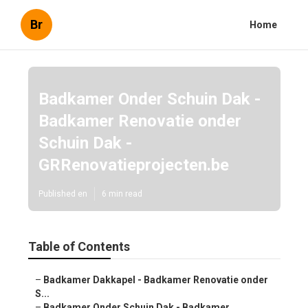
Br
Home
Badkamer Onder Schuin Dak -
Badkamer Renovatie onder
Schuin Dak -
GRRenovatieprojecten.be
Published en
6 min read
Table of Contents
–
Badkamer Dakkapel - Badkamer Renovatie onder
S...
–
Badkamer Onder Schuin Dak - Badkamer